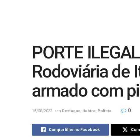
PORTE ILEGAL
Rodoviária de 
armado com pi
0
15/08/2023
em
Destaque
,
Itabira
,
Polícia
Compartilhe no Facebook
Comp