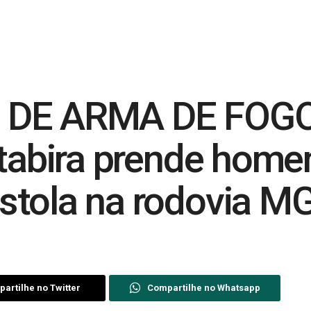
 DE ARMA DE FOGO 
Itabira prende hom
stola na rodovia M
artilhe no Twitter
Compartilhe no Whatsapp