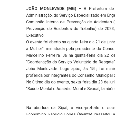
JOÃO MONLEVADE (MG) –
A Prefeitura de 
Administração, do Serviço Especializado em Enge
Comissão Interna de Prevenção de Acidentes (
Prevenção de Acidentes do Trabalho) de 2023,
Executivo.
O evento foi aberto na quarta-feira dia 21 de jun
a Mulher”, ministrada pela presidente do Cons
Marcelino Ferreira. Já na quinta-feira dia 22
“Coordenação do Serviço Voluntário de Resgate
João Monlevade. Logo após, às 15h, foi minis
proferida por integrantes do Conselho Municipal
No último dia do evento, sexta-feira dia 23 de ju
“Saúde Mental e Assédio Moral e Sexual, também
Na abertura da Sipat, o vice-prefeito e sec
Econômico, Fabrício Lopes (Avante), ressaltou 