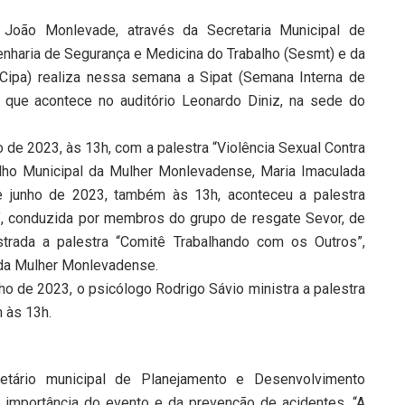
João Monlevade, através da Secretaria Municipal de
nharia de Segurança e Medicina do Trabalho (Sesmt) e da
Cipa) realiza nessa semana a Sipat (Semana Interna de
 que acontece no auditório Leonardo Diniz, na sede do
ho de 2023, às 13h, com a palestra “Violência Sexual Contra
elho Municipal da Mulher Monlevadense, Maria Imaculada
 de junho de 2023, também às 13h, aconteceu a palestra
”, conduzida por membros do grupo de resgate Sevor, de
trada a palestra “Comitê Trabalhando com os Outros”,
 da Mulher Monlevadense.
nho de 2023, o psicólogo Rodrigo Sávio ministra a palestra
 às 13h.
retário municipal de Planejamento e Desenvolvimento
a importância do evento e da prevenção de acidentes. “A