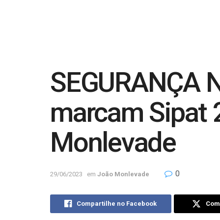
SEGURANÇA NO
marcam Sipat 2
Monlevade
0
29/06/2023
em
João Monlevade
Compartilhe no Facebook
Comp