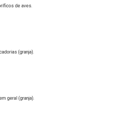
ríficos de aves.
adorias (granja).
m geral (granja).