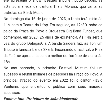
ele apresenta o show “Beatles Tribune”. Logo depois, às
20h, será a vez da cantora Thaís Moreira, que canta as
estrelas da Black Music.
No domingo dia 16 de junho de 2023, a festa terá início às
11h, com o Teatro da Ufop. Em seguida, às 12h30, sobe ao
palco da Praça do Povo a Orquestra Big Band Funcec, que
comemora, em 2023, 25 anos de existência. Às 14h será a
vez do grupo DelegasCia. A banda Saidera faz, às 16h, um
Tributo à famosa banda Skank. Encerrando o festival, o Pisa
da Fulô se apresenta com o melhor do forró pé de serra, às
18h.
No ano passado, o primeiro Festival Mistura foi um
sucesso e reuniu milhares de pessoas na Praça do Povo. A
principal atração do evento em 2022 foi o cantor Flávio
Venturini, que encantou o público com seus maiores
sucessos.
Fonte e foto: Prefeitura de João Monlevade