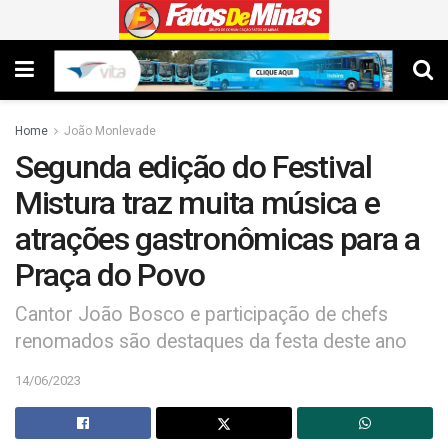
Home
João Monlevade
Segunda edição do Festival
Mistura traz muita música e
atrações gastronômicas para a
Praça do Povo
Cantor João Bosco e participação de chefs
renomados são destaques da festa deste ano
14/06/2023