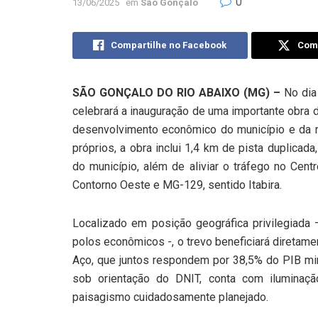
0
13/06/2025
em
São Gonçalo
Compartilhe no Facebook
Comp
SÃO GONÇALO DO RIO ABAIXO (MG) –
No dia 
celebrará a inauguração de uma importante obra d
desenvolvimento econômico do município e da 
próprios, a obra inclui 1,4 km de pista duplicad
do município, além de aliviar o tráfego no Cent
Contorno Oeste e MG-129, sentido Itabira.
Localizado em posição geográfica privilegiada
polos econômicos -, o trevo beneficiará diretam
Aço, que juntos respondem por 38,5% do PIB mine
sob orientação do DNIT, conta com iluminaç
paisagismo cuidadosamente planejado.