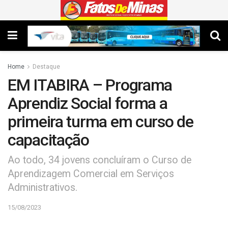
Home
Destaque
EM ITABIRA – Programa
Aprendiz Social forma a
primeira turma em curso de
capacitação
Ao todo, 34 jovens concluíram o Curso de
Aprendizagem Comercial em Serviços
Administrativos.
15/08/2023