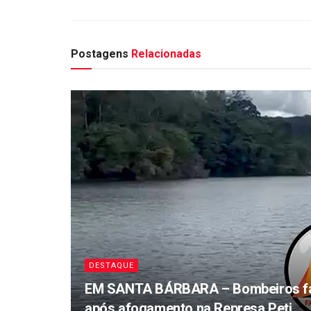
Postagens
Relacionadas
DESTAQUE
EM SANTA BÁRBARA – Bombeiros fa
após afogamento na Represa Peti