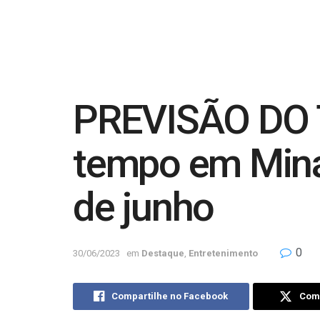
PREVISÃO DO T
tempo em Minas
de junho
0
30/06/2023
em
Destaque
,
Entretenimento
Compartilhe no Facebook
Comp