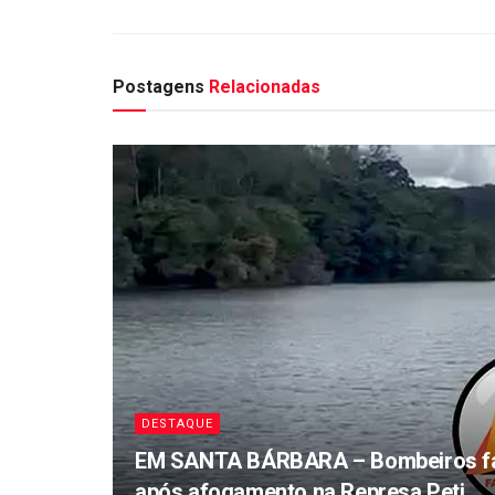
Postagens
Relacionadas
DESTAQUE
EM SANTA BÁRBARA – Bombeiros fa
após afogamento na Represa Peti