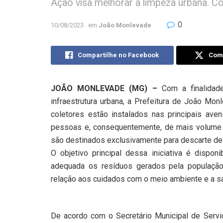
Ação visa melhorar a limpeza urbana. 
0
10/08/2023
em
João Monlevade
Compartilhe no Facebook
Comp
JOÃO MONLEVADE (MG) –
Com a finalidade
infraestrutura urbana, a Prefeitura de João Mon
coletores estão instalados nas principais a
pessoas e, consequentemente, de mais volume d
são destinados exclusivamente para descarte de l
O objetivo principal dessa iniciativa é dispon
adequada os resíduos gerados pela população
relação aos cuidados com o meio ambiente e a sa
De acordo com o Secretário Municipal de Servi