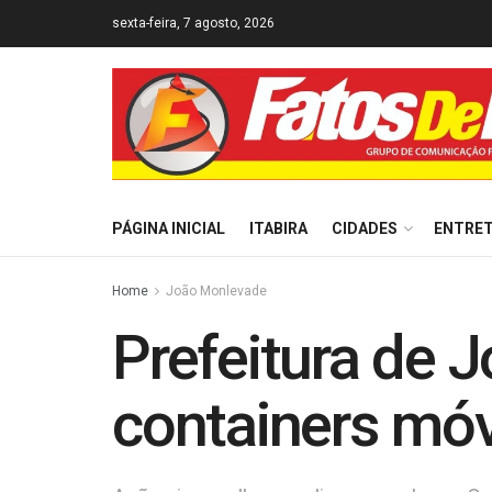
sexta-feira, 7 agosto, 2026
PÁGINA INICIAL
ITABIRA
CIDADES
ENTRE
Home
João Monlevade
Prefeitura de 
containers móv