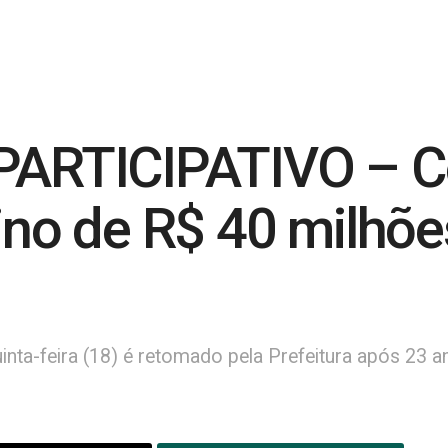
ARTICIPATIVO – C
tino de R$ 40 milhõ
nta-feira (18) é retomado pela Prefeitura após 23 a