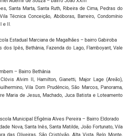
mei Ademir de Souza – bairro João XXIII
es, Santa Marta, Santa Ruth, Ribeira de Cima, Pedras do
Vila Técnica Conceição, Abóboras, Barreiro, Condomínio
 e II.
cola Estadual Marciana de Magalhães – bairro Gabiroba
ins dos Ipês, Bethânia, Fazenda do Lago, Flamboyant, Vale
ombem – Bairro Bethânia
óvis Alvim II, Hamilton, Gianetti, Major Lage (Areão),
ilhermino, Vila Dom Prudêncio, São Marcos, Panorama,
adre Maria de Jesus, Machado, Juca Batista e Loteamento
cola Municipal Efigênia Alves Pereira – Bairro Eldorado
idade Nova, Santa Inês, Santa Matilde, João Fortunato, Vila
a das Oliveiras, São Cristóvão, Alta Vista, Belo Monte,