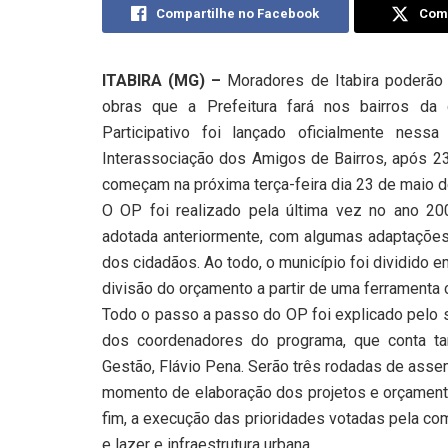
Compartilhe no Facebook
Comp
ITABIRA (MG) –
Moradores de Itabira poderão 
obras que a Prefeitura fará nos bairros da 
Participativo foi lançado oficialmente nes
Interassociação dos Amigos de Bairros, após 23
começam na próxima terça-feira dia 23 de maio de
O OP foi realizado pela última vez no ano 2
adotada anteriormente, com algumas adaptaçõe
dos cidadãos. Ao todo, o município foi dividido e
divisão do orçamento a partir de uma ferramenta
Todo o passo a passo do OP foi explicado pelo s
dos coordenadores do programa, que conta t
Gestão, Flávio Pena. Serão três rodadas de assem
momento de elaboração dos projetos e orçamentos
fim, a execução das prioridades votadas pela c
e lazer e infraestrutura urbana.