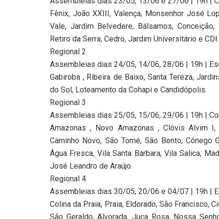
Assembleias dias 23/05, 13/06 e 27/06 | 19h | C
Fênix, João XXIII, Valença, Monsenhor José Lop
Vale, Jardim Belvedere, Bálsamos, Conceição, 
Retiro da Serra, Cedro, Jardim Universitário e CDI I
Regional 2
Assembleias dias 24/05, 14/06, 28/06 | 19h | Es
Gabiroba , Ribeira de Baixo, Santa Tereza, Jard
do Sol, Loteamento da Cohapi e Candidópolis.
Regional 3
Assembleias dias 25/05, 15/06, 29/06 | 19h | C
Amazonas , Novo Amazonas , Clóvis Alvim I, Cl
Caminho Novo, São Tomé, São Bento, Cônego Gu
Água Fresca, Vila Santa Bárbara, Vila Salica, M
José Leandro de Araújo.
Regional 4
Assembleias dias 30/05, 20/06 e 04/07 | 19h | Es
Colina da Praia, Praia, Eldorado, São Francisco, C
São Geraldo, Alvorada, Juca Rosa, Nossa Senhor