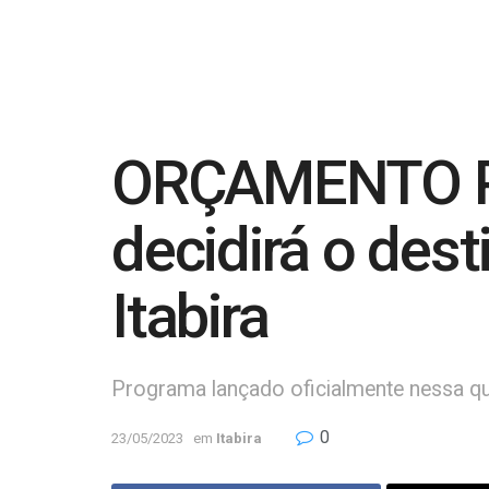
ORÇAMENTO P
decidirá o des
Itabira
Programa lançado oficialmente nessa qui
0
23/05/2023
em
Itabira