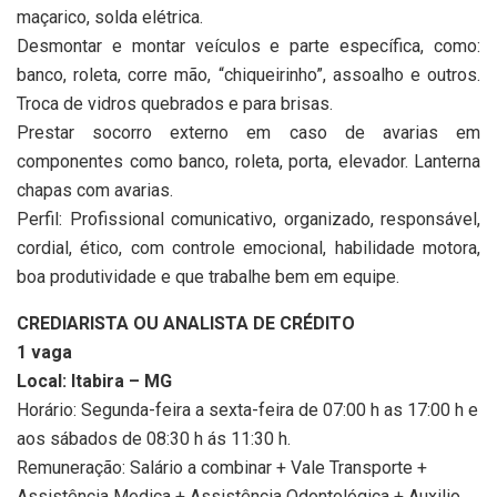
maçarico, solda elétrica.
Desmontar e montar veículos e parte específica, como:
banco, roleta, corre mão, “chiqueirinho”, assoalho e outros.
Troca de vidros quebrados e para brisas.
Prestar socorro externo em caso de avarias em
componentes como banco, roleta, porta, elevador. Lanterna
chapas com avarias.
Perfil: Profissional comunicativo, organizado, responsável,
cordial, ético, com controle emocional, habilidade motora,
boa produtividade e que trabalhe bem em equipe.
CREDIARISTA OU ANALISTA DE CRÉDITO
1 vaga
Local: Itabira – MG
Horário: Segunda-feira a sexta-feira de 07:00 h as 17:00 h e
aos sábados de 08:30 h ás 11:30 h.
Remuneração: Salário a combinar + Vale Transporte +
Assistência Medica + Assistência Odontológica + Auxilio