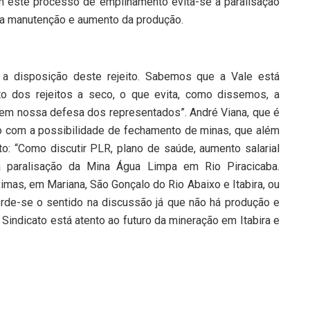
m este processo de empilhamento evita-se a paralisação
a manutenção e aumento da produção.
 a disposição deste rejeito. Sabemos que a Vale está
o dos rejeitos a seco, o que evita, como dissemos, a
a em nossa defesa dos representados”. André Viana, que é
o com a possibilidade de fechamento de minas, que além
ato: “Como discutir PLR, plano de saúde, aumento salarial
aralisação da Mina Água Limpa em Rio Piracicaba.
mas, em Mariana, São Gonçalo do Rio Abaixo e Itabira, ou
Perde-se o sentido na discussão já que não há produção e
Sindicato está atento ao futuro da mineração em Itabira e