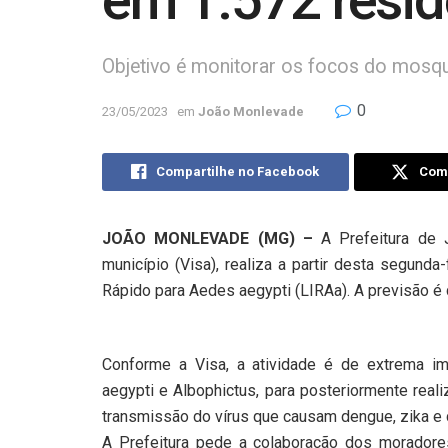
em 1.572 resid
Objetivo é monitorar os focos do mosqu
0
23/05/2023
em
João Monlevade
Compartilhe no Facebook
Comp
JOÃO MONLEVADE (MG) –
A Prefeitura de 
município (Visa), realiza a partir desta segund
Rápido para Aedes aegypti (LIRAa). A previsão é
Conforme a Visa, a atividade é de extrema i
aegypti e Albophictus, para posteriormente real
transmissão do vírus que causam dengue, zika e 
A Prefeitura pede a colaboração dos morado