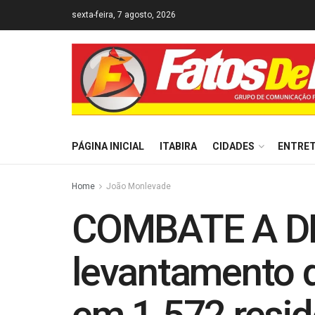
sexta-feira, 7 agosto, 2026
PÁGINA INICIAL
ITABIRA
CIDADES
ENTRE
Home
João Monlevade
COMBATE A DE
levantamento d