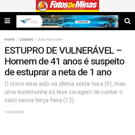
Home
Cidades
Belo Horizonte
ESTUPRO DE VULNERÁVEL –
Homem de 41 anos é suspeito
de estuprar a neta de 1 ano
O crime teria sido na última sexta-feira (9), mas
uma testemunha só teve coragem de contar o
caso nessa terça-feira (13).
14/06/2023