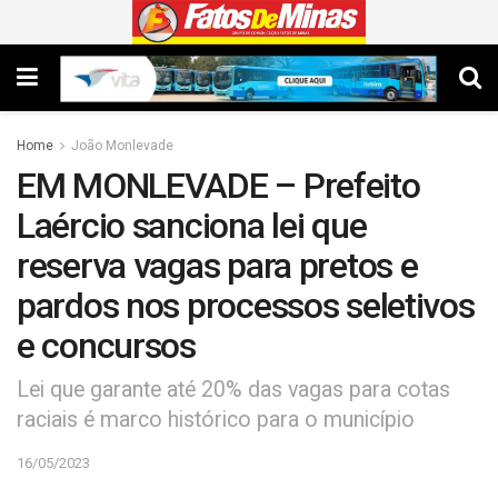
Home
João Monlevade
EM MONLEVADE – Prefeito
Laércio sanciona lei que
reserva vagas para pretos e
pardos nos processos seletivos
e concursos
Lei que garante até 20% das vagas para cotas
raciais é marco histórico para o município
16/05/2023