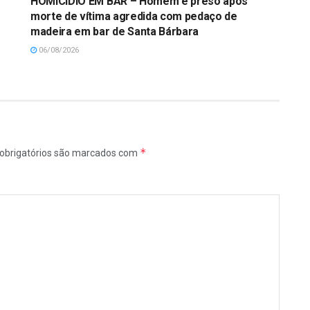
HOMICÍDIO EM BAR – Homem é preso após
morte de vítima agredida com pedaço de
madeira em bar de Santa Bárbara
06/08/2026
*
obrigatórios são marcados com