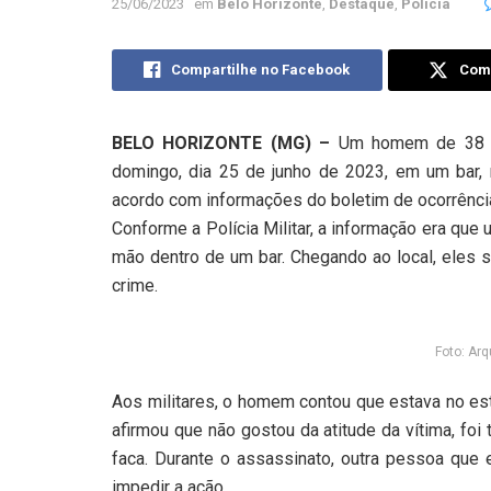
25/06/2023
em
Belo Horizonte
,
Destaque
,
Polícia
Compartilhe no Facebook
Comp
BELO HORIZONTE (MG) –
Um homem de 38 an
domingo, dia 25 de junho de 2023, em um bar, n
acordo com informações do boletim de ocorrência
Conforme a Polícia Militar, a informação era qu
mão dentro de um bar. Chegando ao local, eles
crime.
Foto: Ar
Aos militares, o homem contou que estava no es
afirmou que não gostou da atitude da vítima, foi
faca. Durante o assassinato, outra pessoa que 
impedir a ação.