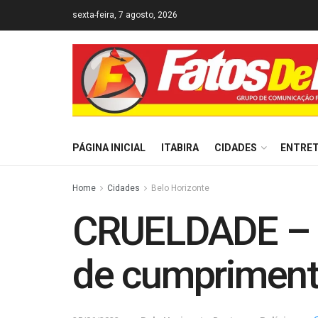
sexta-feira, 7 agosto, 2026
PÁGINA INICIAL
ITABIRA
CIDADES
ENTRE
Home
Cidades
Belo Horizonte
CRUELDADE – 
de cumpriment