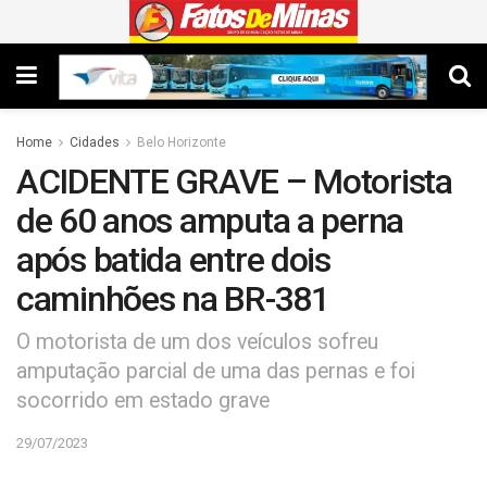
Home
Cidades
Belo Horizonte
ACIDENTE GRAVE – Motorista
de 60 anos amputa a perna
após batida entre dois
caminhões na BR-381
O motorista de um dos veículos sofreu
amputação parcial de uma das pernas e foi
socorrido em estado grave
29/07/2023