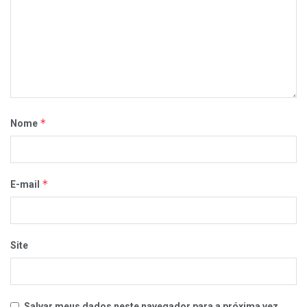
*
Nome
*
E-mail
Site
Salvar meus dados neste navegador para a próxima vez